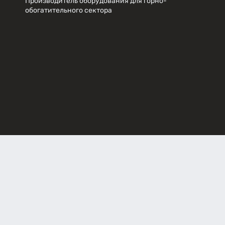
Производитель оборудования для горно-
обогатительного сектора
КЕЙС ПО ВНЕДРЕНИЮ БИТРИКС24
Оконные технологии